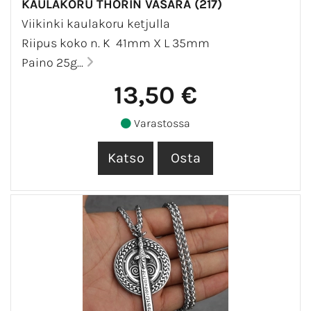
KAULAKORU THORIN VASARA (217)
Viikinki kaulakoru ketjulla
Riipus koko n. K 41mm X L 35mm
Paino 25g...
13,50 €
Varastossa