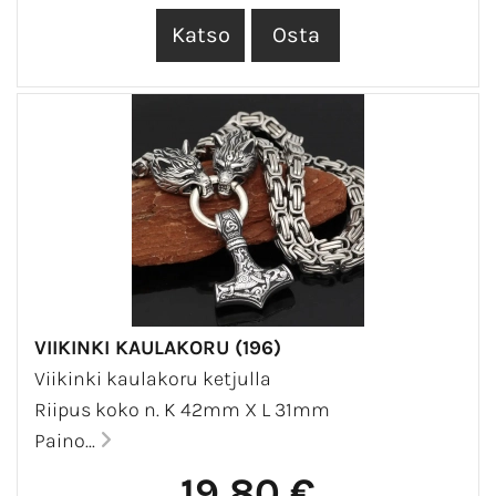
VIIKINKI KAULAKORU (196)
Viikinki kaulakoru ketjulla
Riipus koko n. K 42mm X L 31mm
Paino...
19,80 €