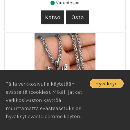
Varastossa
Hyväksyn
Tällä verkkosivulla käytetään
evästeitä (cookies). Mikäli jatkat
VIIKINKI KAULAKORU (236)
verkkosivuston käyttöä
Viikinki kaulakoru ketjulla.
muuttamatta evästeasetuksiasi,
Toisella puolella ei kuviointia
hyväksyt evästeidemme käytön.
Riipus koko...