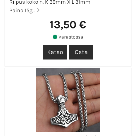
Riipus koko n. K 39mm X L 31mm
Paino 15g...
13,50 €
Varastossa