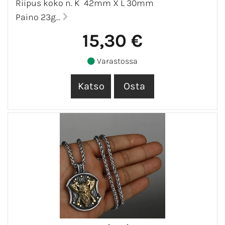
Riipus koko n. K 42mm X L 30mm
Paino 23g...
15,30 €
Varastossa