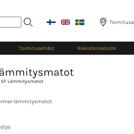
Toimitusa
Toimitusehdot
Rekisteriseloste
Lämmitysmatot
 SF Lämmitysmatot
Farmer lämmitysmatot
estys