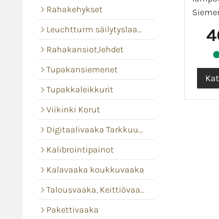
Rahakehykset
Siemen
Leuchtturm säilytyslaatikot ja levyt
4
Rahakansiot,lehdet
Tupakansiemenet
Tupakkaleikkurit
Viikinki Korut
Digitaalivaaka Tarkkuusvaaka
Kalibrointipainot
Kalavaaka koukkuvaaka
Talousvaaka, Keittiövaaka
Pakettivaaka