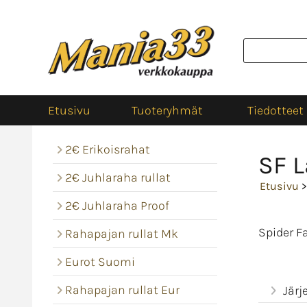
Etusivu
Tuoteryhmät
Tiedotteet
2€ Erikoisrahat
SF 
2€ Juhlaraha rullat
Etusivu
>
2€ Juhlaraha Proof
Spider 
Rahapajan rullat Mk
Eurot Suomi
Rahapajan rullat Eur
Järj