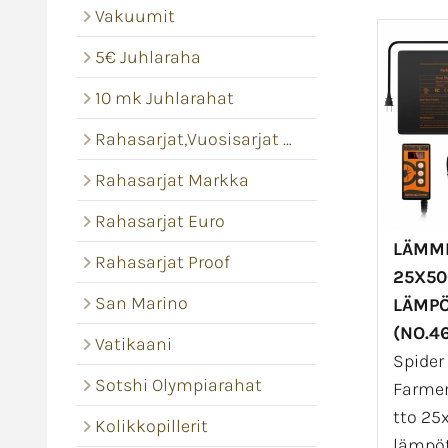
Vakuumit
5€ Juhlaraha
10 mk Juhlarahat
Rahasarjat,Vuosisarjat Bu
Rahasarjat Markka
Rahasarjat Euro
LÄMM
Rahasarjat Proof
25X5
San Marino
LÄMPÖ
(NO.4
Vatikaani
Spider
Sotshi Olympiarahat
Farme
tto 25
Kolikkopillerit
lämpöt