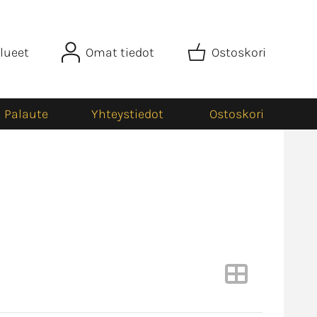
lueet
Omat tiedot
Ostoskori
Palaute
Yhteystiedot
Ostoskori