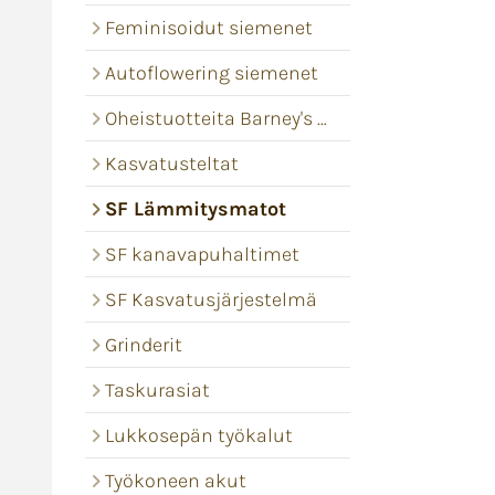
Feminisoidut siemenet
Autoflowering siemenet
Oheistuotteita Barney's Farm
Kasvatusteltat
SF Lämmitysmatot
SF kanavapuhaltimet
SF Kasvatusjärjestelmä
Grinderit
Taskurasiat
Lukkosepän työkalut
Työkoneen akut