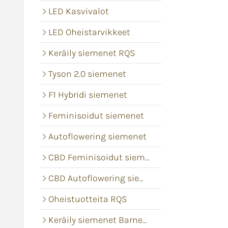
LED Kasvivalot
LED Oheistarvikkeet
Keräily siemenet RQS
Tyson 2.0 siemenet
F1 Hybridi siemenet
Feminisoidut siemenet
Autoflowering siemenet
CBD Feminisoidut siemenet
CBD Autoflowering siemenet
Oheistuotteita RQS
Keräily siemenet Barney's Farm