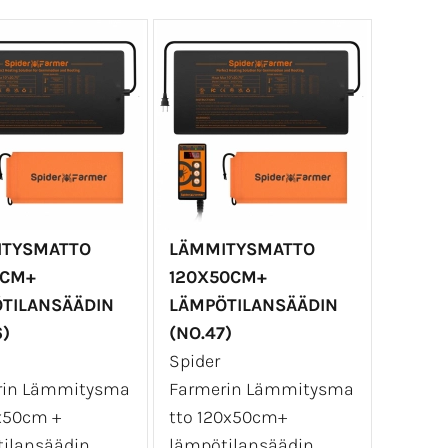
ITYSMATTO
LÄMMITYSMATTO
0CM+
120X50CM+
TILANSÄÄDIN
LÄMPÖTILANSÄÄDIN
6)
(NO.47)
Spider
rin Lämmitysma
Farmerin Lämmitysma
x50cm +
tto 120x50cm+
ilansäädin
lämpötilansäädin