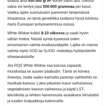
tuottoa aina
450-500 g/ m²
600W valon alla. Ulkona
satoa voi kertyä jopa
550-600 grammaa
per kasvi.
Vaikka lajike suoriutuukin paremmin lämpimässä
ilmastossa, on tämä genetiikka tuottanut hyviä tuloksia
myös Euroopan pohjoisemmissa osissa.
White Widow
kukkii
8-10 viikossa
ja vaatii hyvin
vähän hoitoa. Näistä syistä kyseessä onkin
erinomainen valinta ensikasvattajille. Lajike on mainio
valinta myös SOG tai ScrOG -metodeja hyödyntäville
viherpeukaloille.
Jos RQS White Widow saa kasvaa vapaasti,
muodostaa se suuren pääbudin. Tämä on komea
ilmestys, mutta sadon kannalta parempi vaihtoehto on
muokata kasvua. Latvo jokainen kasvi varhaisessa
vegetatiivisen kasvun vaiheessa ja käytä LST-
tekniikoita ja lehtien harvennusta avataksesi lehvästöä
ja luoden lisäpaikkoja kukinnoille.