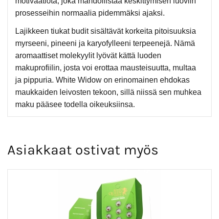
motivaatiota, joka mahdollistaa keskittymisen luoviin
prosesseihin normaalia pidemmäksi ajaksi.
Lajikkeen tiukat budit sisältävät korkeita pitoisuuksia
myrseeni, pineeni ja karyofylleeni terpeenejä. Nämä
aromaattiset molekyylit lyövät kättä luoden
makuprofiilin, josta voi erottaa mausteisuutta, multaa
ja pippuria. White Widow on erinomainen ehdokas
maukkaiden leivosten tekoon, sillä niissä sen muhkea
maku pääsee todella oikeuksiinsa.
Asiakkaat ostivat myös