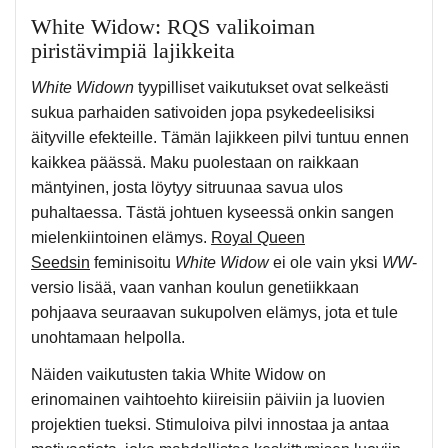
White Widow: RQS valikoiman
piristävimpiä lajikkeita
White Widown
tyypilliset vaikutukset ovat selkeästi
sukua parhaiden sativoiden jopa psykedeelisiksi
äityville efekteille. Tämän lajikkeen pilvi tuntuu ennen
kaikkea päässä. Maku puolestaan on raikkaan
mäntyinen, josta löytyy sitruunaa savua ulos
puhaltaessa. Tästä johtuen kyseessä onkin sangen
mielenkiintoinen elämys.
Royal Queen
Seedsin
feminisoitu
White Widow
ei ole vain yksi
WW
-
versio lisää, vaan vanhan koulun genetiikkaan
pohjaava seuraavan sukupolven elämys, jota et tule
unohtamaan helpolla.
Näiden vaikutusten takia White Widow on
erinomainen vaihtoehto kiireisiin päiviin ja luovien
projektien tueksi. Stimuloiva pilvi innostaa ja antaa