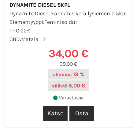
DYNAMITE DIESEL 5KPL
Dynamite Diesel kannabis keräilysiemeniä 5kpl
Siementyyppi:Feminisoidut
THC:22%
CBD:Matala...
34,00 €
39,00 €
13 %
alennus
5,00 €
säästö
Varastossa