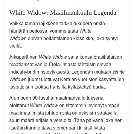
White Widow: Maailmankuulu Legenda
Vaikka tämän lajikkeen tarkka alkuperä onkin
hämärän peitossa, voimme taata
White
Widown
olevan hollantilainen klassikko, joka syntyi
siellä.
Alkuperäinen
White Widow
sai alkunsa brasilialaisen
maatiaissativan ja Etelä-Intiasta lähtöisin olevan
indicahybridin risteytyksestä. Legendan mukaan
White
Widown
juuret ulottuvat Keralan vuoriston kasvattajien
tavoitteisiin tuottaa hartsilla kyllästettyä budia.
Alun perin 90-luvulla maailmanvalloituksena
aloittanut
White Widow
on sittemmin levinnyt ympäri
maailmaa, mistä johtuen siitä on nykyisin saatavilla
suuri määrä erilaisia versioita. Tänä päivänä jokainen
itseään kunnioittava siemenpankki sisällyttää