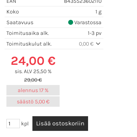
EAN
8435523602110
Koko
1 g
Saatavuus
Varastossa
Toimitusaika alk.
1-3 pv
Toimituskulut alk.
0,00 €
24,00 €
sis. ALV 25,50 %
29,00 €
alennus
17 %
säästö
5,00 €
kpl