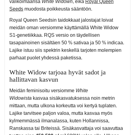
valikoimaansa
White Widown
, eikä
Royal Queen
Seeds
muodosta poikkeusta sääntöön.
Royal Queen Seedsin taidokkaat jalostajat loivat
meidän oman versiomme käyttämällä White Widow
S1-genetiikkaa. RQS versio on täydellisen
tasapainoinen sisältäen 50 % sativaa ja 50 % indicaa.
Lajike istuu siis spektrin keskellä tarjoten molempien
parhaat puolet yhdessä paketissa.
White Widow tarjoaa hyvät sadot ja
hallittavan kasvun
Meidän feminisoitu versiomme
White
Widowista
kasvaa sisäkasvatuksessa noin metrin
mittaan, mutta ulkona korkeutta voi kertyä tuplaten.
Lajike tarvitsee paljon valoa, mutta kasvaa myös
kylmemmässä ilmanalassa, kuten Hollannissa,
Ranskassa tai Briteissä. Sisäkasvattaja voi saavuttaa