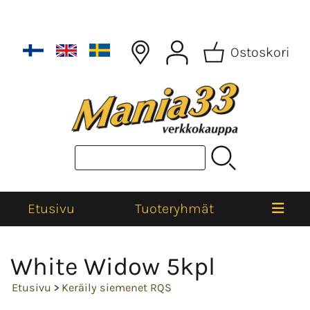
Ostoskori
Etusivu
Tuoteryhmät
White Widow 5kpl
Etusivu
>
Keräily siemenet RQS