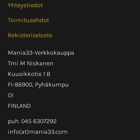
Yhteystiedot
Toimitusehdot
Rekisteriseloste
Mania33-Verkkokauppa
Tmi M Niskanen
Kuusikkotie 1 B
FI-86900, Pyhäkumpu
Ol
FINLAND
puh. 045 6307292
info(at)mania33.com