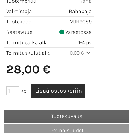
Tuotemerkki
Raha
Valmistaja
Rahapaja
Tuotekoodi
MJH9089
Saatavuus
Varastossa
Toimitusaika alk.
1-4 pv
Toimituskulut alk.
0,00 €
28,00 €
kpl
Tuotekuvaus
Ominaisuudet