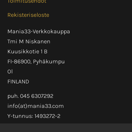
Toimitusehdot
Rekisteriseloste
Mania33-Verkkokauppa
Tmi M Niskanen
Kuusikkotie 1 B
FI-86900, Pyhäkumpu
Ol
FINLAND
puh. 045 6307292
info(at)mania33.com
Y-tunnus: 1493272-2