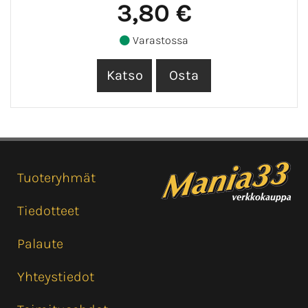
3,80 €
Varastossa
Tuoteryhmät
Tiedotteet
Palaute
Yhteystiedot