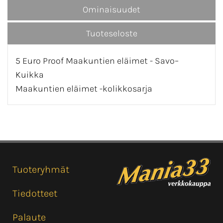
Ominaisuudet
Tuoteseloste
5 Euro Proof Maakuntien eläimet - Savo–
Kuikka
Maakuntien eläimet -kolikkosarja
Tuoteryhmät
Tiedotteet
Palaute