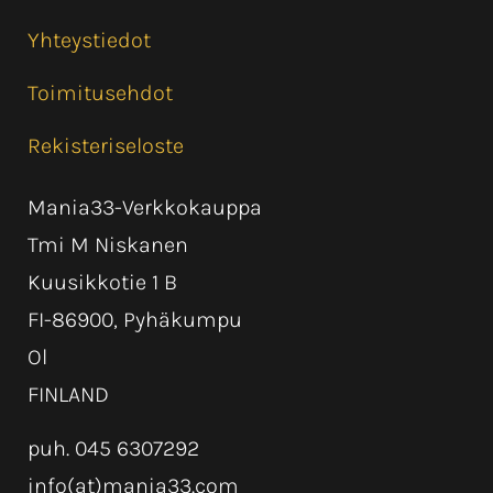
Yhteystiedot
Toimitusehdot
Rekisteriseloste
Mania33-Verkkokauppa
Tmi M Niskanen
Kuusikkotie 1 B
FI-86900, Pyhäkumpu
Ol
FINLAND
puh. 045 6307292
info(at)mania33.com