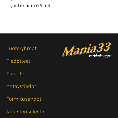
Lyöntimäärä 0,5 milj.
Tuoteryhmät
Tiedotteet
Palaute
Yhteystiedot
Toimitusehdot
Rekisteriseloste