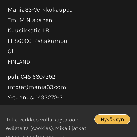
Mania33-Verkkokauppa
Tmi M Niskanen
Kuusikkotie 1 B
FI-86900, Pyhäkumpu
Ol
FINLAND
puh. 045 6307292
info(at)mania33.com
Y-tunnus: 1493272-2
Hyväksyn
Tällä verkkosivulla käytetään
evästeitä (cookies). Mikäli jatkat
verkkosivuston käyttöä