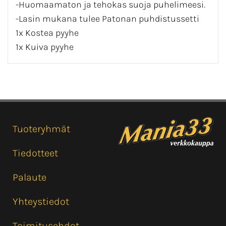
-Huomaamaton ja tehokas suoja puhelimeesi.
-Lasin mukana tulee Patonan puhdistussetti
1x Kostea pyyhe
1x Kuiva pyyhe
Tuoteryhmät
Tiedotteet
Palaute
Yhteystiedot
Toimitusehdot