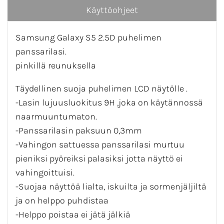
Käyttöohjeet
Samsung Galaxy S5 2.5D puhelimen
panssarilasi.
pinkillä reunuksella
Täydellinen suoja puhelimen LCD näytölle .
-Lasin lujuusluokitus 9H ,joka on käytännossä
naarmuuntumaton
.
-Panssarilasin paksuun 0,3mm
-Vahingon sattuessa p
anssarilasi
murtuu
pieniksi
pyöreiksi palasiksi
jotta
näyttö ei
vahingoittuisi
.
-Suojaa näyttöä lialta, iskuilta ja sormenjäljiltä
ja on helppo puhdistaa
-Helppo poistaa ei jätä jälkiä