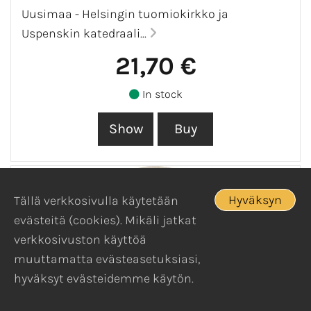
Uusimaa - Helsingin tuomiokirkko ja
Uspenskin katedraali...
21,70 €
In stock
Hyväksyn
Tällä verkkosivulla käytetään
evästeitä (cookies). Mikäli jatkat
verkkosivuston käyttöä
muuttamatta evästeasetuksiasi,
hyväksyt evästeidemme käytön.