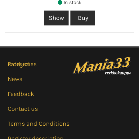
In stock
Product categories
News
Feedback
Contact us
Terms and Conditions
Register description