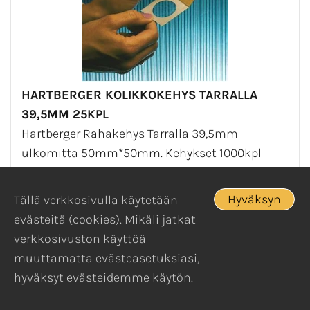
HARTBERGER KOLIKKOKEHYS TARRALLA
39,5MM 25KPL
Hartberger Rahakehys Tarralla 39,5mm
ulkomitta 50mm*50mm. Kehykset 1000kpl
laatikosta.
Hyväksyn
Tällä verkkosivulla käytetään
4,40 €
evästeitä (cookies). Mikäli jatkat
verkkosivuston käyttöä
In stock
muuttamatta evästeasetuksiasi,
hyväksyt evästeidemme käytön.