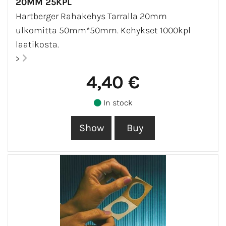
20MM 25KPL
Hartberger Rahakehys Tarralla 20mm
ulkomitta 50mm*50mm. Kehykset 1000kpl
laatikosta.
>
4,40 €
In stock