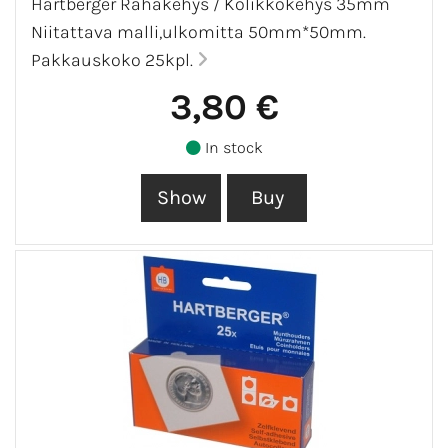
Hartberger Rahakehys / Kolikkokehys 35mm
Niitattava malli,ulkomitta 50mm*50mm.
Pakkauskoko 25kpl.
3,80 €
In stock