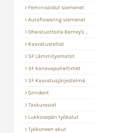
Feminisoidut siemenet
Autoflowering siemenet
Oheistuotteita Barney's Farm
Kasvatusteltat
SF Lämmitysmatot
SF kanavapuhaltimet
SF Kasvatusjärjestelmä
Grinderit
Taskurasiat
Lukkosepän työkalut
Työkoneen akut