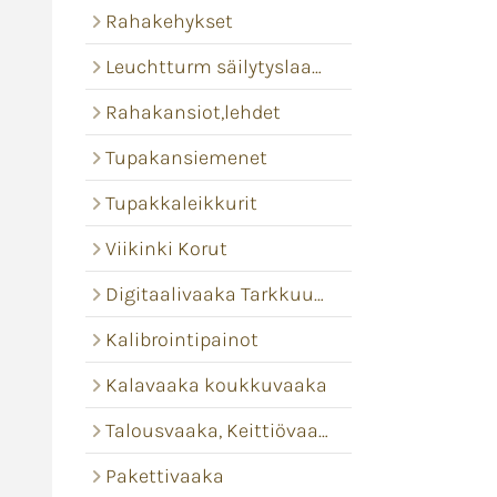
Rahakehykset
Leuchtturm säilytyslaatikot ja levyt
Rahakansiot,lehdet
Tupakansiemenet
Tupakkaleikkurit
Viikinki Korut
Digitaalivaaka Tarkkuusvaaka
Kalibrointipainot
Kalavaaka koukkuvaaka
Talousvaaka, Keittiövaaka
Pakettivaaka