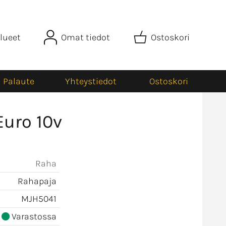
lueet
Omat tiedot
Ostoskori
Palaute
Yhteystiedot
Ostoskori
Euro 10v
Raha
Rahapaja
MJH5041
Varastossa