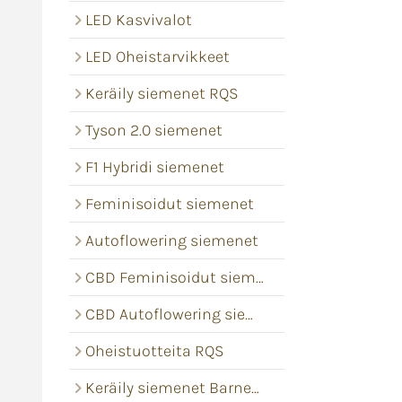
LED Kasvivalot
LED Oheistarvikkeet
Keräily siemenet RQS
Tyson 2.0 siemenet
F1 Hybridi siemenet
Feminisoidut siemenet
Autoflowering siemenet
CBD Feminisoidut siemenet
CBD Autoflowering siemenet
Oheistuotteita RQS
Keräily siemenet Barney's Farm