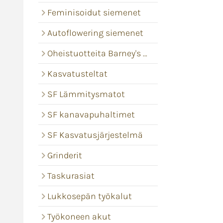
Feminisoidut siemenet
Autoflowering siemenet
Oheistuotteita Barney's Farm
Kasvatusteltat
SF Lämmitysmatot
SF kanavapuhaltimet
SF Kasvatusjärjestelmä
Grinderit
Taskurasiat
Lukkosepän työkalut
Työkoneen akut