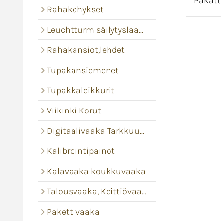
Pakatt
Rahakehykset
Leuchtturm säilytyslaatikot ja levyt
Rahakansiot,lehdet
Tupakansiemenet
Tupakkaleikkurit
Viikinki Korut
Digitaalivaaka Tarkkuusvaaka
Kalibrointipainot
Kalavaaka koukkuvaaka
Talousvaaka, Keittiövaaka
Pakettivaaka