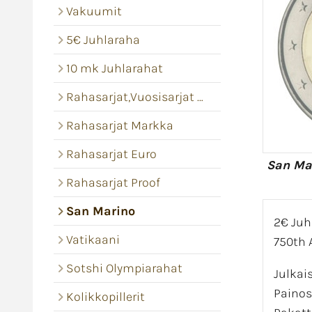
Vakuumit
5€ Juhlaraha
10 mk Juhlarahat
Rahasarjat,Vuosisarjat Bu
Rahasarjat Markka
Rahasarjat Euro
San Mar
Rahasarjat Proof
San Marino
2€ Juh
Vatikaani
750th A
Sotshi Olympiarahat
Julkai
Painos
Kolikkopillerit