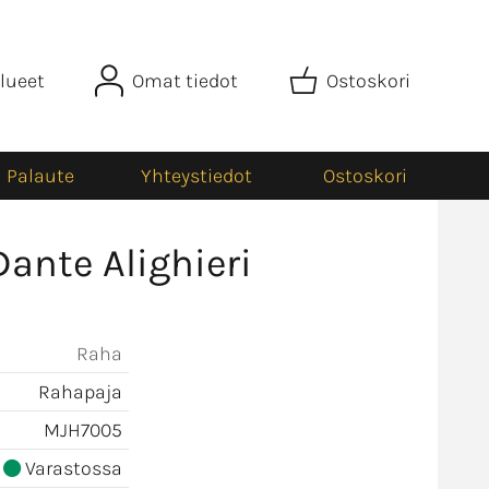
lueet
Omat tiedot
Ostoskori
Palaute
Yhteystiedot
Ostoskori
ante Alighieri
Raha
Rahapaja
MJH7005
Varastossa