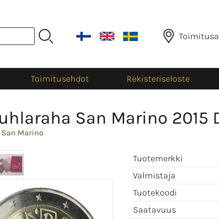
Toimitusa
Toimitusehdot
Rekisteriseloste
uhlaraha San Marino 2015 D
>
San Marino
Tuotemerkki
Valmistaja
Tuotekoodi
Saatavuus