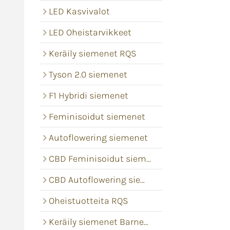
LED Kasvivalot
LED Oheistarvikkeet
Keräily siemenet RQS
Tyson 2.0 siemenet
F1 Hybridi siemenet
Feminisoidut siemenet
Autoflowering siemenet
CBD Feminisoidut siemenet
CBD Autoflowering siemenet
Oheistuotteita RQS
Keräily siemenet Barney's Farm