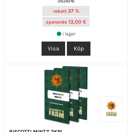
35,00 €
37 %
rabatt
13,00 €
sparande
I lager
BISCOTTI MINTZ 3KPL