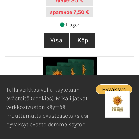
30 %
rabatt
7,50 €
sparande
I lager
Hyväksyn
Tällä verkkosivulla käytetään
evästeitä (cookies). Mikäli jatkat
verkkosivuston käyttöä
muuttamatta evästeasetuksiasi,
hyväksyt evästeidemme käytön.
GARY PAYTON 3KPL
Gary Payton hampun keräilysiemeniä 3kpl