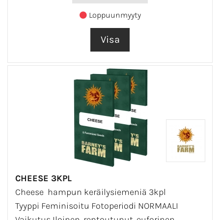
Loppuunmyyty
CHEESE 3KPL
Cheese hampun keräilysiemeniä 3kpl
Tyyppi Feminisoitu Fotoperiodi NORMAALI
Vaikutus Iloinen, rentoutunut, euforinen,