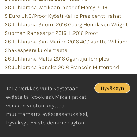
2€ Juhlaraha Vatikaani Year of Mercy 2016
5 Euro UNC/Proof Kyösti Kallio Presidentti rahat
2€ Juhlaraha Suomi 2016 Georg Henrik von Wright
Suomen Rahasarjat 2016 II ,2016 Proof
2€ Juhlaraha San Marino 2016 400 vuotta William
Shakespeare kuolemasta
2€ Juhlaraha Malta 2016 Ggantija Temples
2€ Juhlaraha Ranska 2016 François Mitterrand
Andorra vuosisarja 2015 +2€+2€
2€ Juhlaraha Vatikaani Gendarmeria 2016
Hyväksyn
Tällä verkkosivulla käytetään
2€ Juhlaraha Italia 2016 Plauto
evästeitä (cookies). Mikäli jatkat
2€ Juhlaraha Italia 2016 Donatello
verkkosivuston käyttöä
10 Euro / 20 Euro Juhlaraha Suomalainen Työ Proof
muuttamatta evästeasetuksiasi,
5 Euro UNC/Proof P.E. Svinhufvud ,Presidentti rahat
hyväksyt evästeidemme käytön.
2€ Juhlaraha Latvia 2016 Agricultural Industry
2€ Juhlaraha Slovenia 2016 Itsenäisyys 25v