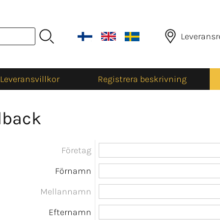
Leveransr
Leveransvillkor
Registrera beskrivning
dback
Företag
Förnamn
Mellannamn
Efternamn