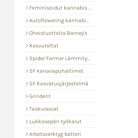
Feminisoidut kannabis siemenet
Autoflowering kannabis siemenet
Oheistuotteita Barney's
Kasvuteltat
Spider Farmer Lämmitysmatot
SF kanavapuhaltimet
SF Kasvatusjärjestelmä
Grinderit
Taskurasiat
Lukkosepän työkalut
Arbetsverktyg batteri