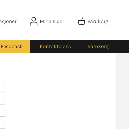
egioner
Mina sidor
Varukorg
Feedback
Kontakta oss
Varukorg