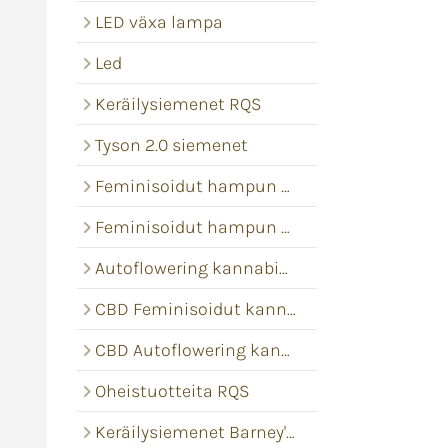
LED växa lampa
Led
Keräilysiemenet RQS
Tyson 2.0 siemenet
Feminisoidut hampun siemenet
Feminisoidut hampun siemenet
Autoflowering kannabis siemenet
CBD Feminisoidut kannabis siemenet
CBD Autoflowering kannabis siemenet
Oheistuotteita RQS
Keräilysiemenet Barney's Farm