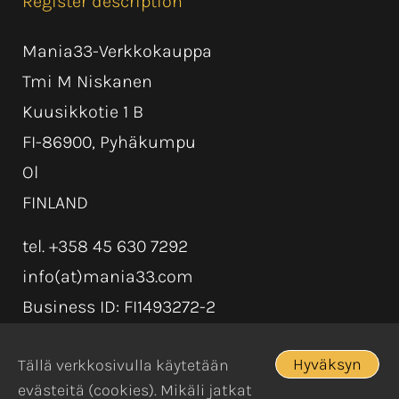
Register description
Mania33-Verkkokauppa
Tmi M Niskanen
Kuusikkotie 1 B
FI-86900, Pyhäkumpu
Ol
FINLAND
tel. +358 45 630 7292
info(at)mania33.com
Business ID: FI1493272-2
Hyväksyn
Tällä verkkosivulla käytetään
evästeitä (cookies). Mikäli jatkat