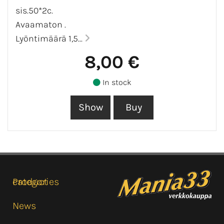
sis.50*2c.
Avaamaton .
Lyöntimäärä 1,5...
8,00 €
In stock
Product categories
News