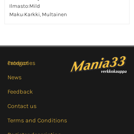
Ilmasto:Mild
Maku:Karkki, Multainen
Product categories
News
Feedback
Contact us
Terms and Conditions