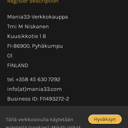
Register description
Mania33-Verkkokauppa
Tmi M Niskanen
Kuusikkotie 1 B
FI-86900, Pyhäkumpu
Ol
FINLAND
tel. +358 45 630 7292
info(at)mania33.com
Business ID: FI1493272-2
Hyväksyn
Tällä verkkosivulla käytetään
evästeitä (cookies). Mikäli jatkat