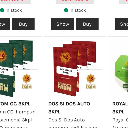
In stock
In stock
OM OG 3KPL
DOS SI DOS AUTO
ROYAL
om OG hampun
3KPL
3KPL
ysiemeniä 3kpl
Dos Si Dos Auto
Royal C
 Feminisoitu
hampun keräilysieme
Autom