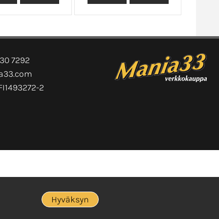
630 7292
ia33.com
FI1493272-2
Hyväksyn