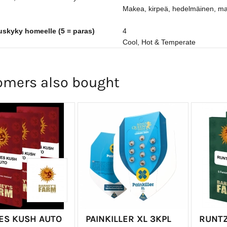
Makea, kirpeä, hedelmäinen, m
uskyky homeelle (5 = paras)
4
Cool, Hot & Temperate
omers also bought
ES KUSH AUTO
PAINKILLER XL 3KPL
RUNTZ