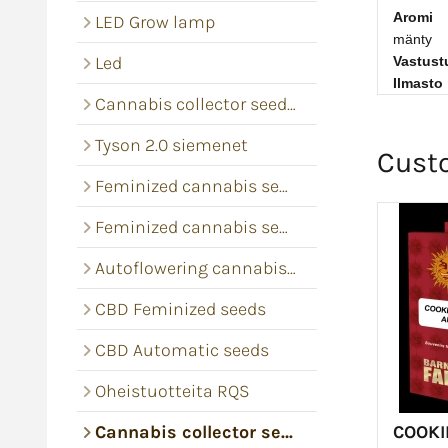
Aromi
LED Grow lamp
mänty
Led
Vastust
Ilmasto
Cannabis collector seeds RQS
Tyson 2.0 siemenet
Cust
Feminized cannabis seeds
Feminized cannabis seeds
Autoflowering cannabis seeds
CBD Feminized seeds
CBD Automatic seeds
Oheistuotteita RQS
COOKI
Cannabis collector seeds Barney's Farm