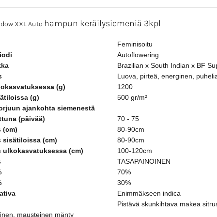
hampun
keräilysiemeniä 3kpl
idow XXL Auto
Feminisoitu
iodi
Autoflowering
kka
Brazilian x South Indian x BF Su
s
Luova, pirteä, energinen, puheli
kokasvatuksessa (g)
1200
ätiloissa (g)
500 gr/m²
rjuun ajankohta siemenestä
ttuna (päivää)
70 - 75
 (cm)
80-90cm
 sisätiloissa (cm)
80-90cm
 ulkokasvatuksessa (cm)
100-120cm
s
TASAPAINOINEN
%
70%
%
30%
ativa
Enimmäkseen indica
Pistävä skunkihtava makea sitru
inen, mausteinen mänty