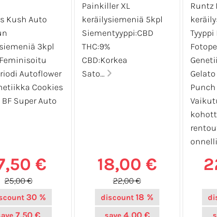
Painkiller XL
Runtz
es Kush Auto
keräilysiemeniä 5kpl
keräil
un
Siementyyppi:CBD
Tyyppi
ysiemeniä 3kpl
THC:9%
Fotope
 Feminisoitu
CBD:Korkea
Genetii
riodi Autoflower
Sato...
Gelato
netiikka Cookies
Punch
 BF Super Auto
Vaikut
kohott
rentou
onnelli
7,50 €
18,00 €
2
25,00 €
22,00 €
30 %
18 %
scount
discount
di
7,50 €
4,00 €
save
save
s