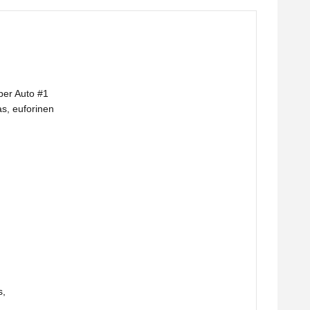
per Auto #1
as, euforinen
s,