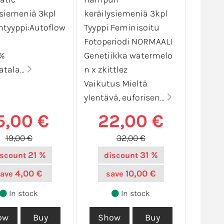
ysiemeniä 3kpl
keräilysiemeniä 3kpl
tyyppi:Autoflow
Tyyppi Feminisoitu
Fotoperiodi NORMAALI
4%
Genetiikka watermelo
tala...
n x zkittlez
Vaikutus Mieltä
ylentävä, euforisen...
5,00 €
22,00 €
19,00 €
32,00 €
21 %
31 %
iscount
discount
4,00 €
10,00 €
save
save
In stock
In stock