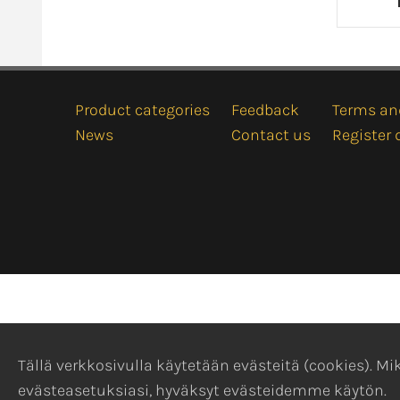
Product categories
Feedback
Terms an
News
Contact us
Register 
Tällä verkkosivulla käytetään evästeitä (cookies). 
evästeasetuksiasi, hyväksyt evästeidemme käytön.