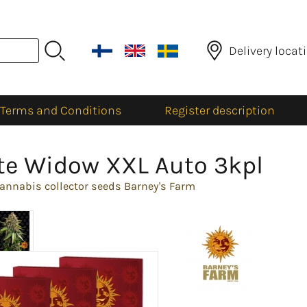
Delivery locat
Terms and Conditions
Register description
te Widow XXL Auto 3kpl
annabis collector seeds Barney's Farm