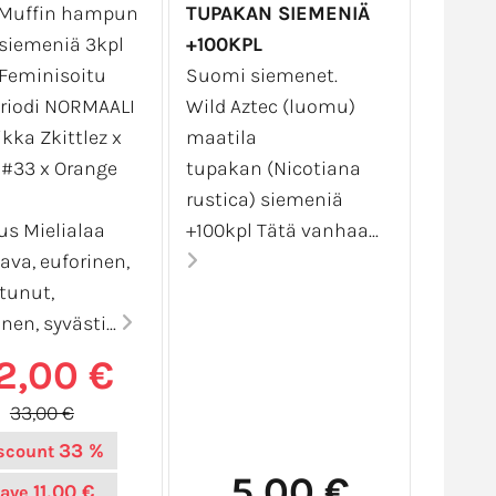
 Muffin hampun
TUPAKAN SIEMENIÄ
ysiemeniä 3kpl
+100KPL
 Feminisoitu
Suomi siemenet.
riodi NORMAALI
Wild Aztec (luomu)
kka Zkittlez x
maatila
 #33 x Orange
tupakan (Nicotiana
rustica) siemeniä
us Mielialaa
+100kpl Tätä vanhaa...
ava, euforinen,
tunut,
nen, syvästi...
2,00 €
33,00 €
33 %
scount
5,00 €
11,00 €
ave