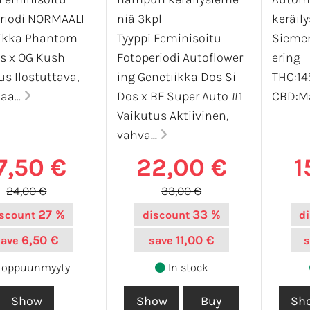
riodi NORMAALI
niä 3kpl
keräil
iikka Phantom
Tyyppi Feminisoitu
Siemen
s x OG Kush
Fotoperiodi Autoflower
ering
us Ilostuttava,
ing Genetiikka Dos Si
THC:1
aa...
Dos x BF Super Auto #1
CBD:Ma
Vaikutus Aktiivinen,
vahva...
7,50 €
22,00 €
1
24,00 €
33,00 €
27 %
33 %
scount
discount
d
6,50 €
11,00 €
save
save
Loppuunmyyty
In stock