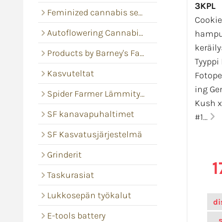
3KPL
Feminized cannabis seeds
Cooki
Autoflowering Cannabis seeds
hamp
keräil
Products by Barney's Farm
Tyyppi
Kasvuteltat
Fotope
ing Ge
Spider Farmer Lämmitysmatot
Kush x
SF kanavapuhaltimet
#1...
SF Kasvatusjärjestelmä
Grinderit
1
Taskurasiat
Lukkosepän työkalut
di
E-tools battery