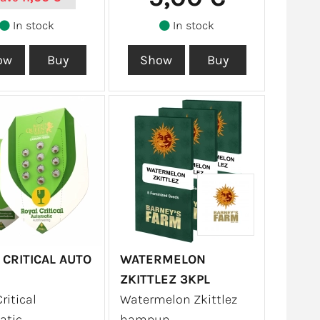
In stock
In stock
 CRITICAL AUTO
WATERMELON
ZKITTLEZ 3KPL
ritical
Watermelon Zkittlez
atic
hampun