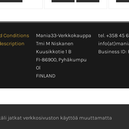
d Conditions
Mania33-Verkkokauppa
tel. +358 45 
description
Tmi M Niskanen
info(at)man
Kuusikkotie 1 B
Business ID: 
FI-86900, Pyhäkumpu
Ol
FINLAND
Mikäli jatkat verkkosivuston käyttöä muuttamatta