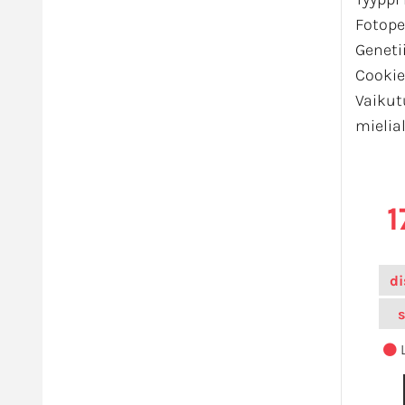
Fotope
Genet
Cookie
Vaikut
mielial
1
di