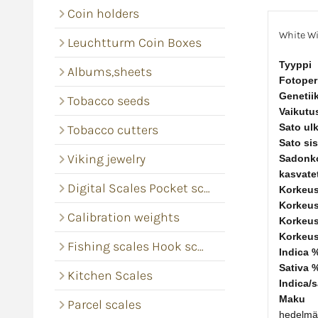
Coin holders
White W
Leuchtturm Coin Boxes
Tyyppi
Albums,sheets
Fotoper
Genetii
Tobacco seeds
Vaikutu
Sato ul
Tobacco cutters
Sato sis
Viking jewelry
Sadonko
kasvate
Digital Scales Pocket scales
Korkeus
Korkeus
Calibration weights
Korkeus
Korkeu
Fishing scales Hook scales
Indica 
Sativa 
Kitchen Scales
Indica/s
Maku
Parcel scales
hedelmä