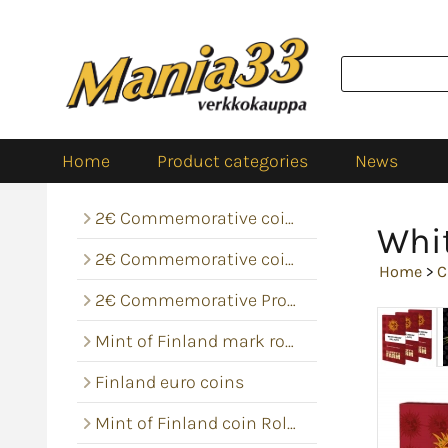
Home
Product categories
News
2€ Commemorative coins
Whi
2€ Commemorative coin rolls
Home
>
C
2€ Commemorative Proof
Mint of Finland mark rolls
Finland euro coins
Mint of Finland coin Rolls