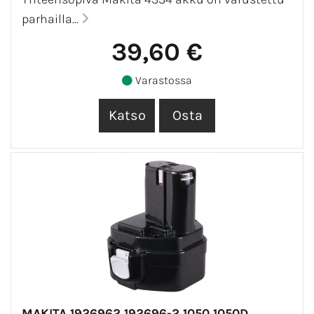
parhailla...
39,60 €
Varastossa
MAKITA 1926962 192696-2 1050 1050D