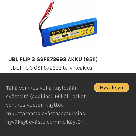
JBL FLIP 3 GSP872693 AKKU (6511)
JBL Flip 3 GSP872693 tarvikeakku
Toimii aivan kuten alkuperäinenkin akku...
Hyväksyn
13,60 €
Tällä verkkosivulla käytetään
evästeitä (cookies). Mikäli jatkat
Varastossa
verkkosivuston käyttöä
muuttamatta evästeasetuksiasi,
hyväksyt evästeidemme käytön.