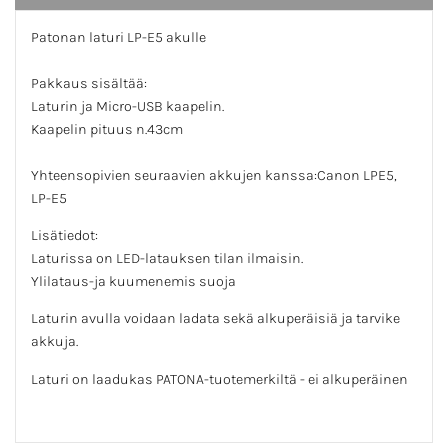
Patonan laturi LP-E5 akulle
Pakkaus sisältää:
Laturin ja Micro-USB kaapelin.
Kaapelin pituus n.43cm
Yhteensopivien seuraavien akkujen kanssa:Canon LPE5,
LP-E5
Lisätiedot:
Laturissa on LED-latauksen tilan ilmaisin.
Ylilataus-ja kuumenemis suoja
Laturin avulla voidaan ladata sekä alkuperäisiä ja tarvike
akkuja.
Laturi on laadukas PATONA-tuotemerkiltä - ei alkuperäinen