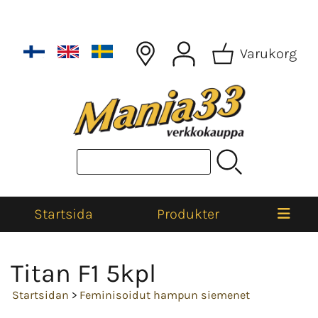
Varukorg
Startsida
Produkter
Titan F1 5kpl
Startsidan
>
Feminisoidut hampun siemenet