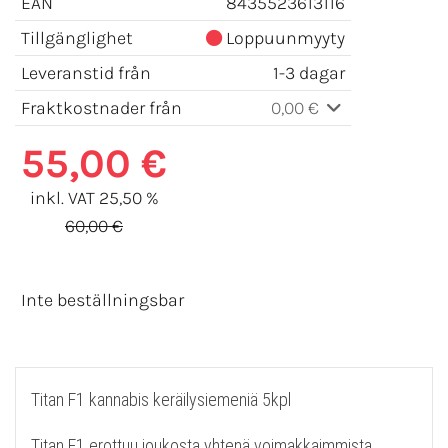
EAN
8435523613116
Tillgänglighet
Loppuunmyyty
Leveranstid från
1-3 dagar
Fraktkostnader från
0,00 €
55,00 €
inkl. VAT 25,50 %
60,00 €
Inte beställningsbar
Titan F1 kannabis keräilysiemeniä 5kpl
Titan F1 erottuu joukosta yhtenä voimakkaimmista