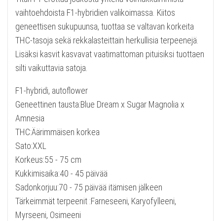
vaihtoehdoista F1-hybridien valikoimassa. Kiitos
geneettisen sukupuunsa, tuottaa se valtavan korkeita
THC-tasoja sekä rekkalasteittain herkullisia terpeenejä.
Lisäksi kasvit kasvavat vaatimattoman pituisiksi tuottaen
silti vaikuttavia satoja.
F1-hybridi, autoflower
Geneettinen tausta:Blue Dream x Sugar Magnolia x
Amnesia
THC:Äärimmäisen korkea
Sato:XXL
Korkeus:55 - 75 cm
Kukkimisaika:40 - 45 päivää
Sadonkorjuu:70 - 75 päivää itämisen jälkeen
Tärkeimmät terpeenit :Farneseeni, Karyofylleeni,
Myrseeni, Osimeeni