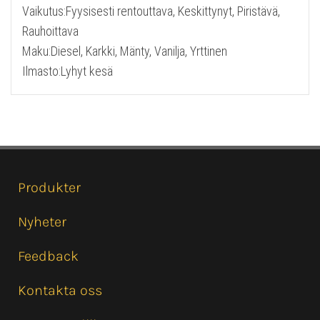
Vaikutus:Fyysisesti rentouttava, Keskittynyt, Piristävä,
Rauhoittava
Maku:Diesel, Karkki, Mänty, Vanilja, Yrttinen
Ilmasto:Lyhyt kesä
Produkter
Nyheter
Feedback
Kontakta oss