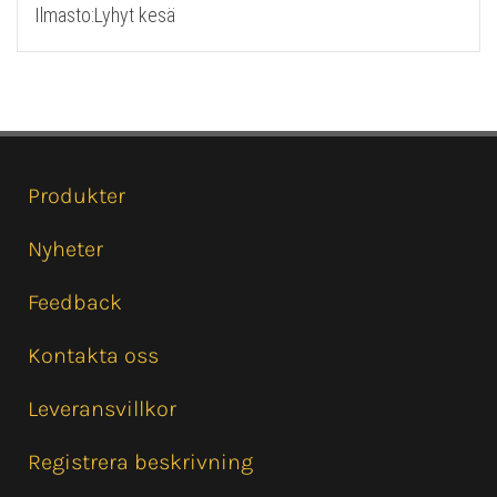
Ilmasto:Lyhyt kesä
Produkter
Nyheter
Feedback
Kontakta oss
Leveransvillkor
Registrera beskrivning