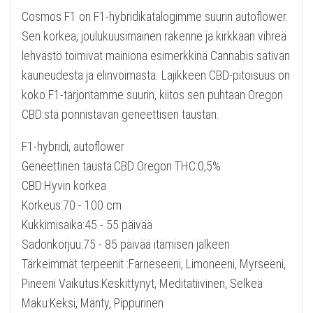
Cosmos F1 on F1-hybridikatalogimme suurin autoflower.
Sen korkea, joulukuusimainen rakenne ja kirkkaan vihreä
lehvästö toimivat mainiona esimerkkinä Cannabis sativan
kauneudesta ja elinvoimasta. Lajikkeen CBD-pitoisuus on
koko F1-tarjontamme suurin, kiitos sen puhtaan Oregon
CBD:stä ponnistavan geneettisen taustan.
F1-hybridi, autoflower
Geneettinen tausta:CBD Oregon THC:0,5%
CBD:Hyvin korkea
Korkeus:70 - 100 cm
Kukkimisaika:45 - 55 päivää
Sadonkorjuu:75 - 85 päivää itämisen jälkeen
Tärkeimmät terpeenit :Farneseeni, Limoneeni, Myrseeni,
Pineeni Vaikutus:Keskittynyt, Meditatiivinen, Selkeä
Maku:Keksi, Mänty, Pippurinen