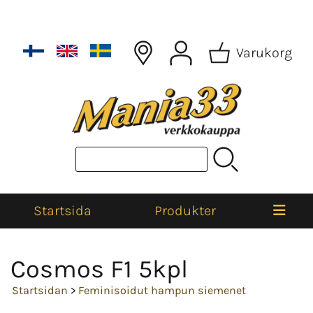
Varukorg
Startsida
Produkter
Cosmos F1 5kpl
Startsidan
>
Feminisoidut hampun siemenet