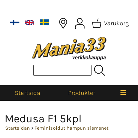
Varukorg
Startsida
Produkter
Medusa F1 5kpl
Startsidan
>
Feminisoidut hampun siemenet