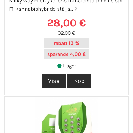
Milky Way F1 on yksi ensimmäisistä todellisista
F1-kannabishybrideistä ja...
28,00 €
32,00 €
13 %
rabatt
4,00 €
sparande
I lager