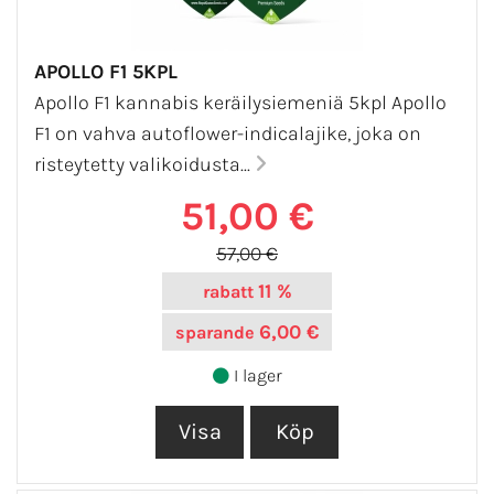
APOLLO F1 5KPL
Apollo F1 kannabis keräilysiemeniä 5kpl Apollo
F1 on vahva autoflower-indicalajike, joka on
risteytetty valikoidusta...
51,00 €
57,00 €
11 %
rabatt
6,00 €
sparande
I lager