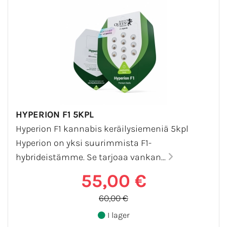
HYPERION F1 5KPL
Hyperion F1 kannabis keräilysiemeniä 5kpl
Hyperion on yksi suurimmista F1-
hybrideistämme. Se tarjoaa vankan...
55,00 €
60,00 €
I lager