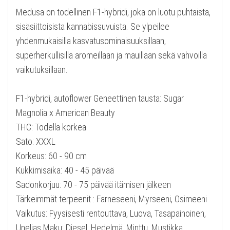
Medusa on todellinen F1-hybridi, joka on luotu puhtaista,
sisäsiittoisista kannabissuvuista. Se ylpeilee
yhdenmukaisilla kasvatusominaisuuksillaan,
superherkullisilla aromeillaan ja mauillaan sekä vahvoilla
vaikutuksillaan.
F1-hybridi, autoflower Geneettinen tausta: Sugar
Magnolia x American Beauty
THC: Todella korkea
Sato: XXXL
Korkeus: 60 - 90 cm
Kukkimisaika: 40 - 45 päivää
Sadonkorjuu: 70 - 75 päivää itämisen jälkeen
Tärkeimmät terpeenit : Farneseeni, Myrseeni, Osimeeni
Vaikutus: Fyysisesti rentouttava, Luova, Tasapainoinen,
Unelias Maku: Diesel, Hedelmä, Minttu, Mustikka,