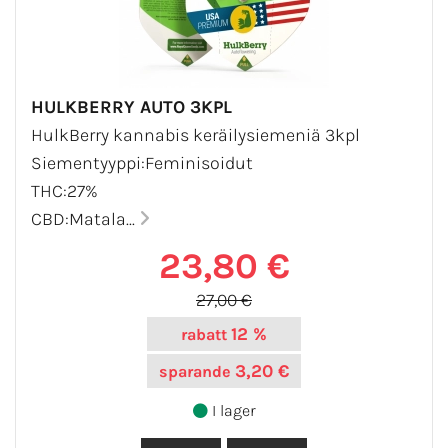
HULKBERRY AUTO 3KPL
HulkBerry kannabis keräilysiemeniä 3kpl
Siementyyppi:Feminisoidut
THC:27%
CBD:Matala...
23,80 €
27,00 €
12 %
rabatt
3,20 €
sparande
I lager