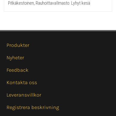
Pitkäkestoinen, RauhoittavaIlmasto: Lyhyt kesä
Produkter
Nyheter
Feedback
Kontakta oss
Leveransvillkor
Registrera beskrivning