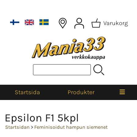
Varukorg
Startsida
Produkter
Epsilon F1 5kpl
Startsidan
>
Feminisoidut hampun siemenet