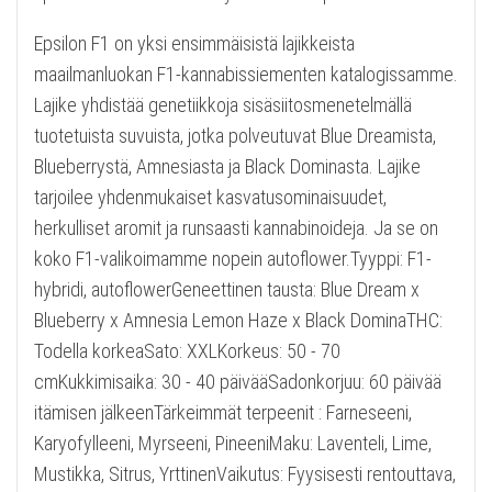
Epsilon F1 on yksi ensimmäisistä lajikkeista
maailmanluokan F1-kannabissiementen katalogissamme.
Lajike yhdistää genetiikkoja sisäsiitosmenetelmällä
tuotetuista suvuista, jotka polveutuvat Blue Dreamista,
Blueberrystä, Amnesiasta ja Black Dominasta. Lajike
tarjoilee yhdenmukaiset kasvatusominaisuudet,
herkulliset aromit ja runsaasti kannabinoideja. Ja se on
koko F1-valikoimamme nopein autoflower.Tyyppi: F1-
hybridi, autoflowerGeneettinen tausta: Blue Dream x
Blueberry x Amnesia Lemon Haze x Black DominaTHC:
Todella korkeaSato: XXLKorkeus: 50 - 70
cmKukkimisaika: 30 - 40 päivääSadonkorjuu: 60 päivää
itämisen jälkeenTärkeimmät terpeenit : Farneseeni,
Karyofylleeni, Myrseeni, PineeniMaku: Laventeli, Lime,
Mustikka, Sitrus, YrttinenVaikutus: Fyysisesti rentouttava,