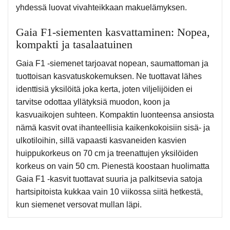
yhdessä luovat vivahteikkaan makuelämyksen.
Gaia F1-siementen kasvattaminen: Nopea,
kompakti ja tasalaatuinen
Gaia F1 -siemenet tarjoavat nopean, saumattoman ja
tuottoisan kasvatuskokemuksen. Ne tuottavat lähes
identtisiä yksilöitä joka kerta, joten viljelijöiden ei
tarvitse odottaa yllätyksiä muodon, koon ja
kasvuaikojen suhteen. Kompaktin luonteensa ansiosta
nämä kasvit ovat ihanteellisia kaikenkokoisiin sisä- ja
ulkotiloihin, sillä vapaasti kasvaneiden kasvien
huippukorkeus on 70 cm ja treenattujen yksilöiden
korkeus on vain 50 cm. Pienestä koostaan huolimatta
Gaia F1 -kasvit tuottavat suuria ja palkitsevia satoja
hartsipitoista kukkaa vain 10 viikossa siitä hetkestä,
kun siemenet versovat mullan läpi.