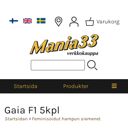
Varukorg
Startsida
Produkter
Gaia F1 5kpl
Startsidan
>
Feminisoidut hampun siemenet