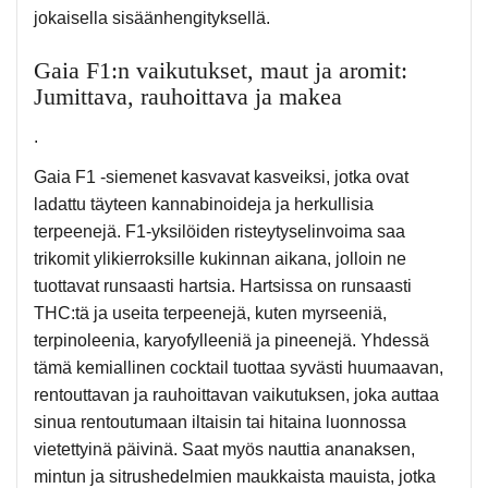
jokaisella sisäänhengityksellä.
Gaia F1:n vaikutukset, maut ja aromit:
Jumittava, rauhoittava ja makea
.
Gaia F1 -siemenet kasvavat kasveiksi, jotka ovat
ladattu täyteen kannabinoideja ja herkullisia
terpeenejä. F1-yksilöiden risteytyselinvoima saa
trikomit ylikierroksille kukinnan aikana, jolloin ne
tuottavat runsaasti hartsia. Hartsissa on runsaasti
THC:tä ja useita terpeenejä, kuten myrseeniä,
terpinoleenia, karyofylleeniä ja pineenejä. Yhdessä
tämä kemiallinen cocktail tuottaa syvästi huumaavan,
rentouttavan ja rauhoittavan vaikutuksen, joka auttaa
sinua rentoutumaan iltaisin tai hitaina luonnossa
vietettyinä päivinä. Saat myös nauttia ananaksen,
mintun ja sitrushedelmien maukkaista mauista, jotka