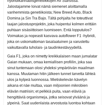
hybridikannabisgenetiikkojen All Starsissa.
Jalostajamme loivat nämä siemenet aloittamalla
vanhemmista genetiikoista; New Breed Auto, Black
Domina ja Sin Tra Bajo. Tältä pohjalta he toteuttivat
laajan jalostusprojektin, joka huipentui kolmen erittäin
puhtaan sisäsiittoisen luomiseen. Entä lopputulos?
Voimakas ja nopeasti kasvava autoflower F1 -hybridi,
joka on uskomattoman tasalaatuinen ja varustettu
vaikuttavalla tuholais- ja taudinkestävyydellä.
Gaia F1, joka on nimetty kreikkalaisen maan jumalatar
Gaian mukaan, omaa kemiallisen profiilin, joka saa
sinut tuntemaan olosi yhdeksi ympäröivän maailman
kanssa. Muutaman hitin jälkeen tunnet tarvetta lähteä
ulos ja kylpeä luonnossa. Mietiskelevän kävelyn
aikana et näe multaa, vaan miljoonien mikrobien
elävän matriisin; et pelkkiä puita, vaan eläviä ja
hengittäviä organismeja, jotka seisovat ylväänä ja
ylpeinä. Saat uudenlaista arvostusta luontoa kohtaan