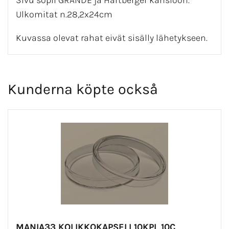
Sivu sopii GRANDE ja Hartberger kansioon.
Ulkomitat n.28,2x24cm
Kuvassa olevat rahat eivät sisälly lähetykseen.
Kunderna köpte också
MANIA33 KOLIKKOKAPSELI 10KPL 10C