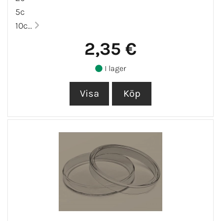
5c
10c...
2,35 €
I lager