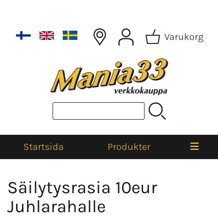
Varukorg
Startsida
Produkter
Säilytysrasia 10eur
Juhlarahalle