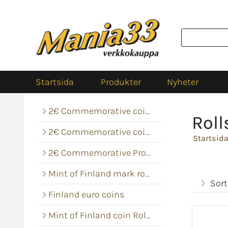
Startsida
Produkter
Nyheter
2€ Commemorative coins
Roll
2€ Commemorative coin rolls
Startsid
2€ Commemorative Proof
Mint of Finland mark rolls
Sort
Finland euro coins
Mint of Finland coin Rolls