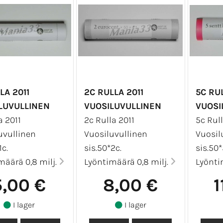
LA 2011
2C RULLA 2011
5C RUL
LUVULLINEN
VUOSILUVULLINEN
VUOSI
a 2011
2c Rulla 2011
5c Rull
uvullinen
Vuosiluvullinen
Vuosil
1c.
sis.50*2c.
sis.50*
määrä 0,8 milj.
Lyöntimäärä 0,8 milj.
Lyönti
5,00 €
8,00 €
1
I lager
I lager