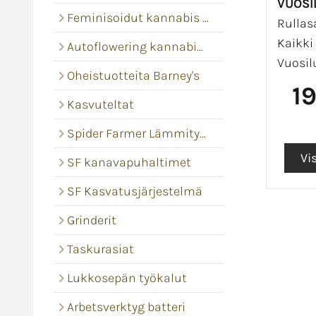
VUOSI
Feminisoidut kannabis siemenet
Rullasa
Kaikki 
Autoflowering kannabis siemenet
Vuosil
Oheistuotteita Barney's
1
Kasvuteltat
Spider Farmer Lämmitysmatot
SF kanavapuhaltimet
SF Kasvatusjärjestelmä
Grinderit
Taskurasiat
Lukkosepän työkalut
Arbetsverktyg batteri