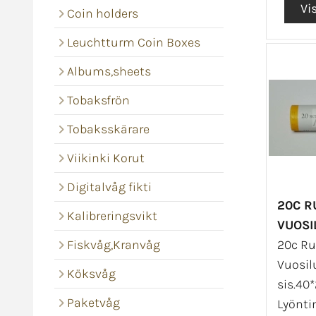
Coin holders
Leuchtturm Coin Boxes
Albums,sheets
Tobaksfrön
Tobaksskärare
Viikinki Korut
Digitalvåg fikti
20C R
Kalibreringsvikt
VUOSI
Fiskvåg,Kranvåg
20c Ru
Vuosil
Köksvåg
sis.40*
Paketvåg
Lyönti