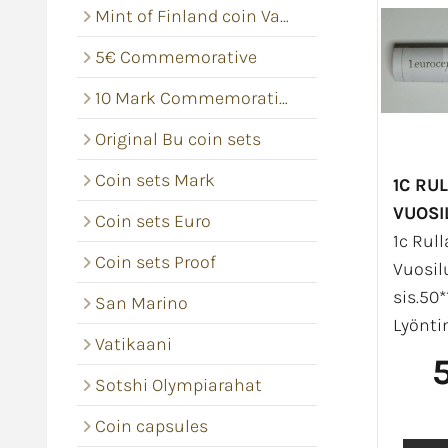
Mint of Finland coin Vacums
5€ Commemorative
10 Mark Commemorative coins
Original Bu coin sets
Coin sets Mark
1C RUL
VUOSI
Coin sets Euro
1c Rull
Coin sets Proof
Vuosil
sis.50*
San Marino
Lyönti
Vatikaani
Sotshi Olympiarahat
Coin capsules