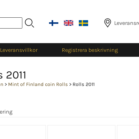
Leveransr
Leveransvillkor
Registrera beskrivning
s 2011
an
>
Mint of Finland coin Rolls
> Rolls 2011
ering