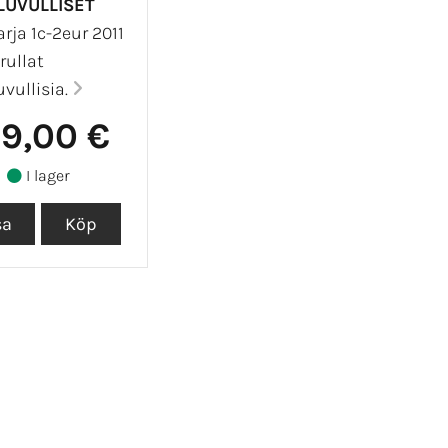
LUVULLISET
rja 1c-2eur 2011
rullat
uvullisia.
99,00 €
I lager