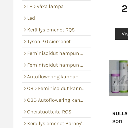
2
LED växa lampa
Led
Keräilysiemenet RQS
Tyson 2.0 siemenet
Feminisoidut hampun siemenet
Feminisoidut hampun siemenet
Autoflowering kannabis siemenet
CBD Feminisoidut kannabis siemenet
CBD Autoflowering kannabis siemenet
Oheistuotteita RQS
RULLA
2011
Keräilysiemenet Barney's Farm