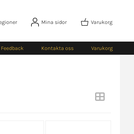
egioner
Mina sidor
Varukorg
Feedback
Kontakta oss
Varukorg