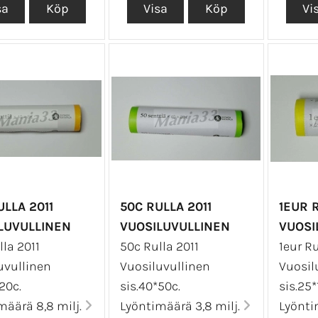
ULLA 2011
50C RULLA 2011
1EUR R
LUVULLINEN
VUOSILUVULLINEN
VUOSI
lla 2011
50c Rulla 2011
1eur Ru
uvullinen
Vuosiluvullinen
Vuosil
20c.
sis.40*50c.
sis.25*
määrä 8,8 milj.
Lyöntimäärä 3,8 milj.
Lyönti