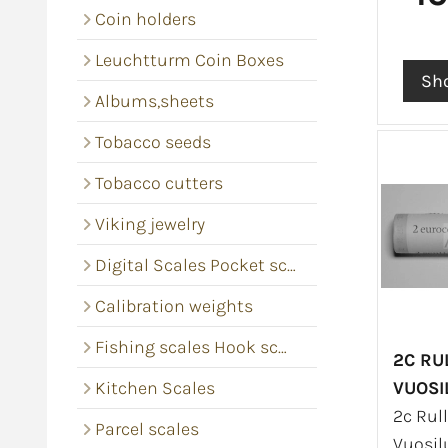
Coin holders
Leuchtturm Coin Boxes
Albums,sheets
Tobacco seeds
Tobacco cutters
Viking jewelry
Digital Scales Pocket scales
Calibration weights
Fishing scales Hook scales
2C RUL
Kitchen Scales
VUOSI
2c Rull
Parcel scales
Vuosil