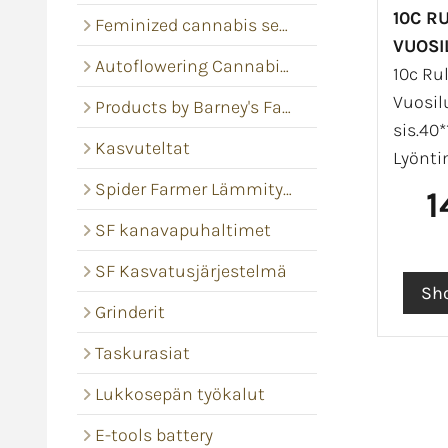
10C RU
Feminized cannabis seeds
VUOSI
Autoflowering Cannabis seeds
10c Rul
Vuosil
Products by Barney's Farm
sis.40*
Kasvuteltat
Lyönti
Spider Farmer Lämmitysmatot
1
SF kanavapuhaltimet
SF Kasvatusjärjestelmä
Grinderit
Taskurasiat
Lukkosepän työkalut
E-tools battery