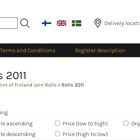
Delivery locat
Terms and Conditions
Register description
s 2011
int of Finland coin Rolls
> Rolls 2011
ing
tle ascending
Price (low to high)
Ori
tle descending
Price (high to low)