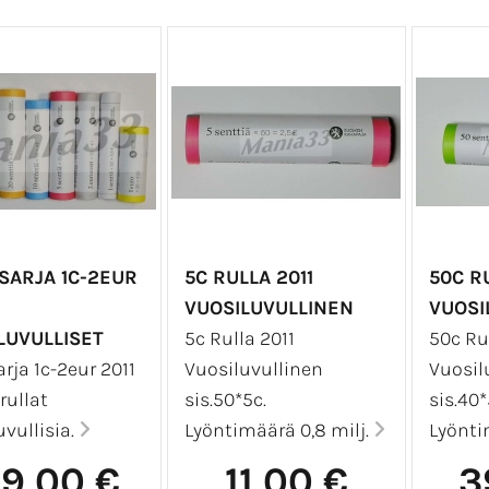
SARJA 1C-2EUR
5C RULLA 2011
50C RU
VUOSILUVULLINEN
VUOSI
LUVULLISET
5c Rulla 2011
50c Rul
rja 1c-2eur 2011
Vuosiluvullinen
Vuosil
rullat
sis.50*5c.
sis.40*
uvullisia.
Lyöntimäärä 0,8 milj.
Lyönti
99,00 €
11,00 €
3