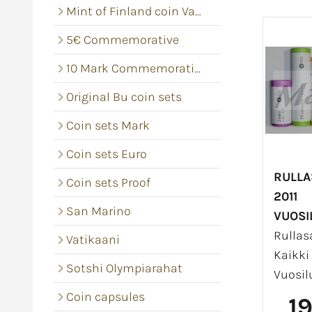
Mint of Finland coin Vacums
5€ Commemorative
10 Mark Commemorative coins
Original Bu coin sets
Coin sets Mark
Coin sets Euro
RULLA
Coin sets Proof
2011
San Marino
VUOSI
Rullasa
Vatikaani
Kaikki 
Sotshi Olympiarahat
Vuosil
Coin capsules
1