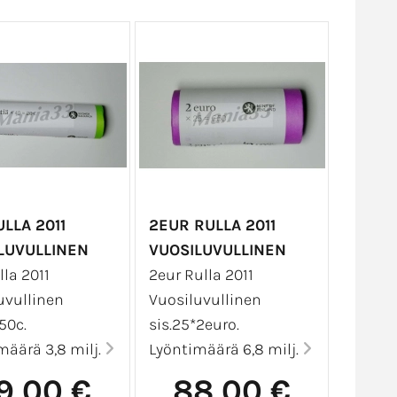
LLA 2011
2EUR RULLA 2011
LUVULLINEN
VUOSILUVULLINEN
la 2011
2eur Rulla 2011
uvullinen
Vuosiluvullinen
50c.
sis.25*2euro.
määrä 3,8 milj.
Lyöntimäärä 6,8 milj.
9,00 €
88,00 €