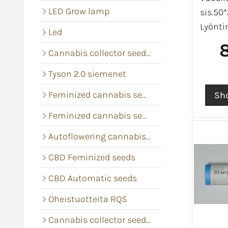
LED Grow lamp
sis.50*
Lyönti
Led
Cannabis collector seeds RQS
Tyson 2.0 siemenet
Feminized cannabis seeds
Feminized cannabis seeds
Autoflowering cannabis seeds
CBD Feminized seeds
CBD Automatic seeds
Oheistuotteita RQS
Cannabis collector seeds Barney's Farm