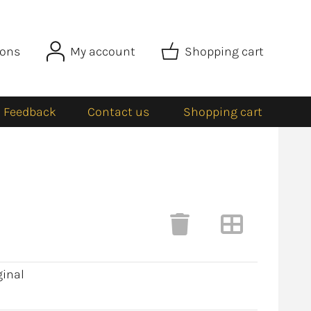
ions
My account
Shopping cart
Feedback
Contact us
Shopping cart
ginal