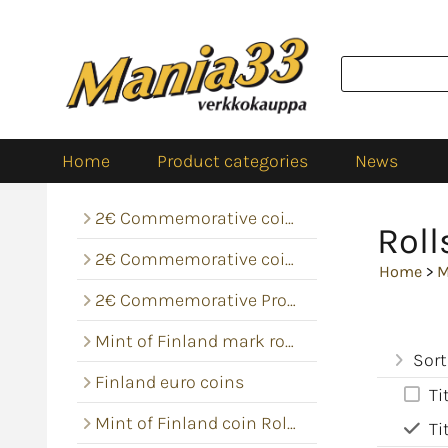
Home
Product categories
News
2€ Commemorative coins
Roll
2€ Commemorative coin rolls
Home
>
M
2€ Commemorative Proof
Mint of Finland mark rolls
Sort
Finland euro coins
Ti
Mint of Finland coin Rolls
Ti