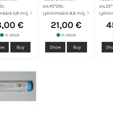
2c.
sis.40*20c.
sis.25*
määrä 0,8 milj.
Lyöntimäärä 8,8 milj.
Lyönti
8,00 €
21,00 €
4
In stock
In stock