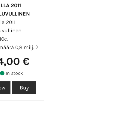
LLA 2011
LUVULLINEN
la 2011
uvullinen
10c.
määrä 0,8 milj.
4,00 €
In stock