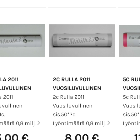
LA 2011
2C RULLA 2011
5C RUL
LUVULLINEN
VUOSILUVULLINEN
VUOSI
a 2011
2c Rulla 2011
5c Rull
uvullinen
Vuosiluvullinen
Vuosil
1c.
sis.50*2c.
sis.50*
määrä 0,8 milj.
Lyöntimäärä 0,8 milj.
Lyönti
5,00 €
8,00 €
1