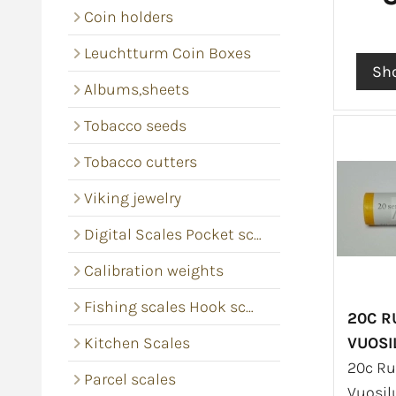
Coin holders
Leuchtturm Coin Boxes
Albums,sheets
Tobacco seeds
Tobacco cutters
Viking jewelry
Digital Scales Pocket scales
Calibration weights
Fishing scales Hook scales
20C R
Kitchen Scales
VUOSI
20c Ru
Parcel scales
Vuosil