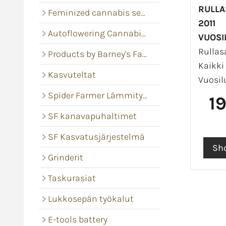
RULLA
Feminized cannabis seeds
2011
Autoflowering Cannabis seeds
VUOSI
Rullasa
Products by Barney's Farm
Kaikki 
Kasvuteltat
Vuosil
Spider Farmer Lämmitysmatot
1
SF kanavapuhaltimet
SF Kasvatusjärjestelmä
Grinderit
Taskurasiat
Lukkosepän työkalut
E-tools battery