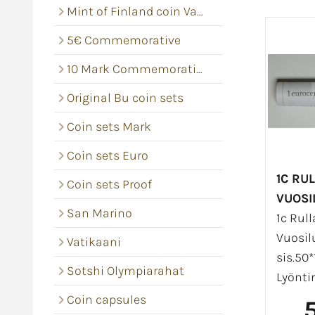
Mint of Finland coin Vacums
5€ Commemorative
10 Mark Commemorative coins
Original Bu coin sets
Coin sets Mark
Coin sets Euro
1C RUL
Coin sets Proof
VUOSI
San Marino
1c Rull
Vuosil
Vatikaani
sis.50*
Sotshi Olympiarahat
Lyönti
Coin capsules