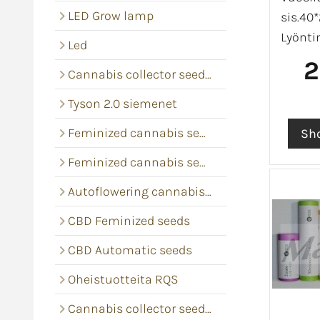
LED Grow lamp
sis.40*
Lyönti
Led
2
Cannabis collector seeds RQS
Tyson 2.0 siemenet
Feminized cannabis seeds
Feminized cannabis seeds
Autoflowering cannabis seeds
CBD Feminized seeds
CBD Automatic seeds
Oheistuotteita RQS
Cannabis collector seeds Barney's Farm