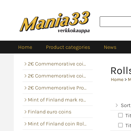
Home
Product categories
News
2€ Commemorative coins
Roll
2€ Commemorative coin rolls
Home
>
M
2€ Commemorative Proof
Mint of Finland mark rolls
Sort
Finland euro coins
Ti
Mint of Finland coin Rolls
Ti