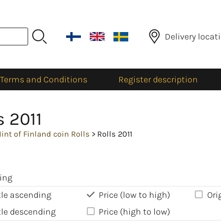
Delivery locat
Terms and Conditions
Register description
s 2011
int of Finland coin Rolls
> Rolls 2011
ing
tle ascending
Price (low to high)
Ori
tle descending
Price (high to low)