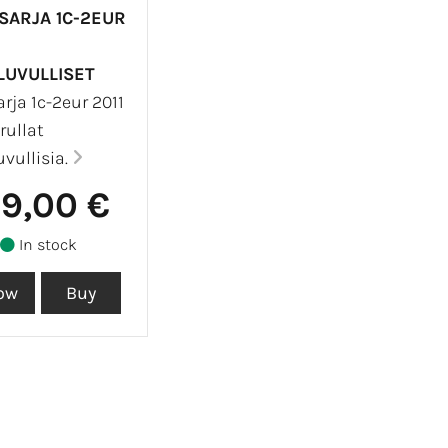
SARJA 1C-2EUR
LUVULLISET
rja 1c-2eur 2011
rullat
uvullisia.
99,00 €
In stock