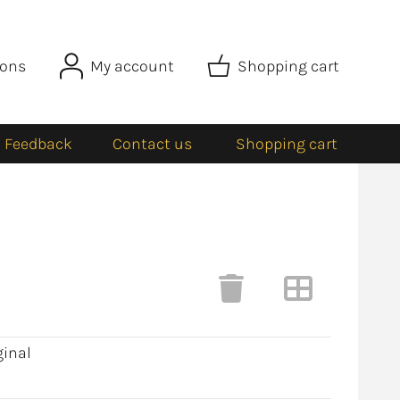
ions
My account
Shopping cart
Feedback
Contact us
Shopping cart
ginal