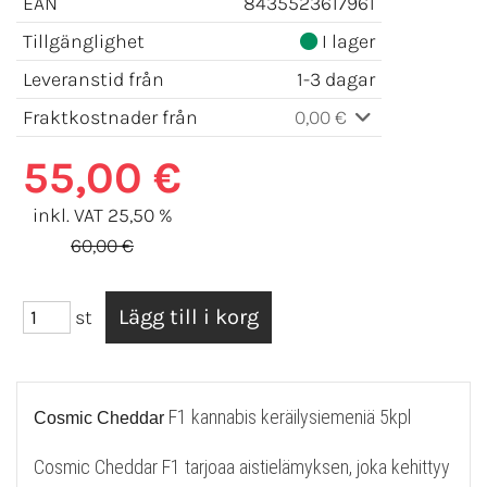
EAN
8435523617961
Tillgänglighet
I lager
Leveranstid från
1-3 dagar
Fraktkostnader från
0,00 €
55,00 €
inkl. VAT 25,50 %
60,00 €
st
F1 kannabis keräilysiemeniä 5kpl
Cosmic Cheddar
Cosmic Cheddar F1 tarjoaa aistielämyksen, joka kehittyy