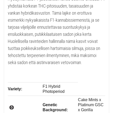
yhdistää korkean THC-pitoisuuden, tasaisuuden ja
vankan hybridikasvuston. Tämä lajike on erottuva
esimerkki nykyaikaisista F1-kannabissiemenistä, ja se
tarjoaa viljelijöille ennustettavaa suorituskykyä ja
ensiluokkaisen, putiikkilaatuisen sadon joka kerta.
Huolellisella ravinteiden hallinnalla nämä kasvit voivat
tuottaa poikkeuksellisen hartsimaisia silmuja, joissa on
tehostettu terpeenien ilmentyminen, mikä maksimoi
sekä sadon että aistinvaraisen vetovoiman.
F1 Hybrid
Variety:
Photoperiod
Cake Mints x
Genetic
Platinum GSC
Background:
x Gorilla