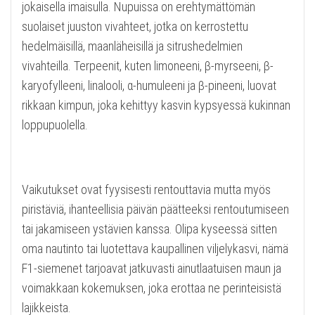
jokaisella imaisulla. Nupuissa on erehtymättömän
suolaiset juuston vivahteet, jotka on kerrostettu
hedelmäisillä, maanläheisillä ja sitrushedelmien
vivahteilla. Terpeenit, kuten limoneeni, β-myrseeni, β-
karyofylleeni, linalooli, α-humuleeni ja β-pineeni, luovat
rikkaan kimpun, joka kehittyy kasvin kypsyessä kukinnan
loppupuolella.
Vaikutukset ovat fyysisesti rentouttavia mutta myös
piristäviä, ihanteellisia päivän päätteeksi rentoutumiseen
tai jakamiseen ystävien kanssa. Olipa kyseessä sitten
oma nautinto tai luotettava kaupallinen viljelykasvi, nämä
F1-siemenet tarjoavat jatkuvasti ainutlaatuisen maun ja
voimakkaan kokemuksen, joka erottaa ne perinteisistä
lajikkeista.