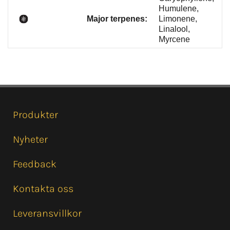
Humulene,
Major terpenes:
Limonene,
Linalool,
Myrcene
Produkter
Nyheter
Feedback
Kontakta oss
Leveransvillkor