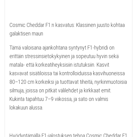
Cosmic Cheddar F1:n kasvatus: Klassinen juusto kohtaa
galaktisen maun
Tämä valoisana ajankohtana syntynyt F1-hybridi on
erittäin stressinsietokykyinen ja sopeutuu hyvin sekä
matala- että korkeatiheyksisiin istutuksiin. Kasvit
kasvavat sisätiloissa tai kontrolloiduissa kasvihuoneissa
80–120 cm korkeiksi ja tuottavat tiheitä, nyrkinmuotoisia
silmuja, joissa on pitkät välilehdet ja kirkkaat emit.
Kukinta tapahtuu 7–9 viikossa, ja sato on valmis
lokakuun alussa.
Hyödyntämällä F1-jalostuksen tehoa Cosmic Cheddar F1