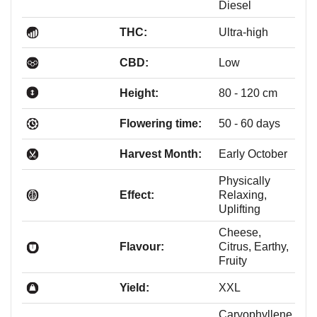
Diesel
THC:
Ultra-high
CBD:
Low
Height:
80 - 120 cm
Flowering time:
50 - 60 days
Harvest Month:
Early October
Physically
Effect:
Relaxing,
Uplifting
Cheese,
Flavour:
Citrus, Earthy,
Fruity
Yield:
XXL
Caryophyllene,