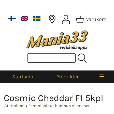
Varukorg
Startsida
Produkter
Cosmic Cheddar F1 5kpl
Startsidan
>
Feminisoidut hampun siemenet