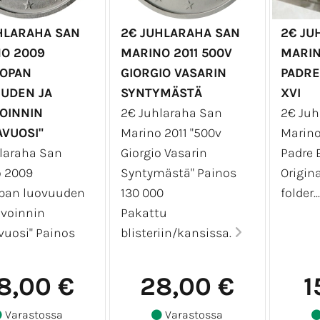
HLARAHA SAN
2€ JUHLARAHA SAN
2€ JU
O 2009
MARINO 2011 500V
MARIN
OPAN
GIORGIO VASARIN
PADRE
UDEN JA
SYNTYMÄSTÄ
XVI
OINNIN
2€ Juhlaraha San
2€ Juh
VUOSI"
Marino 2011 "500v
Marino
laraha San
Giorgio Vasarin
Padre 
o 2009
Syntymästä" Painos
Origin
pan luovuuden
130 000
folder..
ovoinnin
Pakattu
uosi" Painos
blisteriin/kansissa.
8,00 €
28,00 €
1
Varastossa
Varastossa