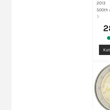
2013
500th a
2