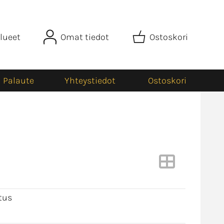
lueet
Omat tiedot
Ostoskori
Palaute
Yhteystiedot
Ostoskori
tus