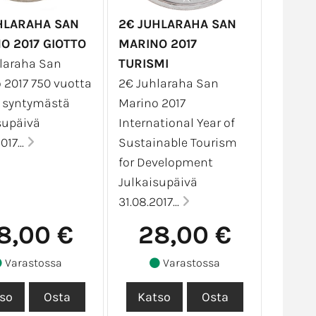
HLARAHA SAN
2€ JUHLARAHA SAN
O 2017 GIOTTO
MARINO 2017
laraha San
TURISMI
 2017 750 vuotta
2€ Juhlaraha San
 syntymästä
Marino 2017
supäivä
International Year of
017...
Sustainable Tourism
for Development
Julkaisupäivä
31.08.2017...
8,00 €
28,00 €
Varastossa
Varastossa