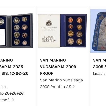
ARINO
SAN MARINO
SAN M
SARJA 2025
VUOSISARJA 2009
2005 S
 SIS. 1C-2€+2€
PROOF
Lisäti
San Marino Vuosisarja
ssa.
2009 Proof 1c-2€
1c-2€+2€+2€.
roof...