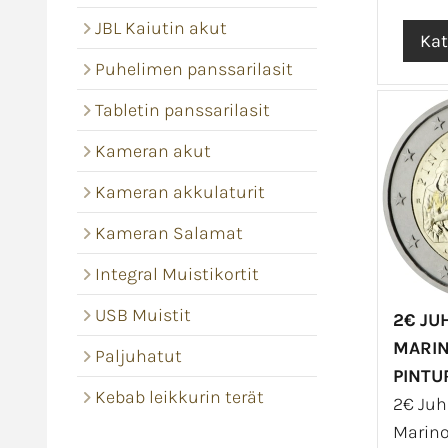
JBL Kaiutin akut
Puhelimen panssarilasit
Tabletin panssarilasit
Kameran akut
Kameran akkulaturit
Kameran Salamat
Integral Muistikortit
USB Muistit
2€ JU
MARI
Paljuhatut
PINTU
Kebab leikkurin terät
2€ Juh
Marino