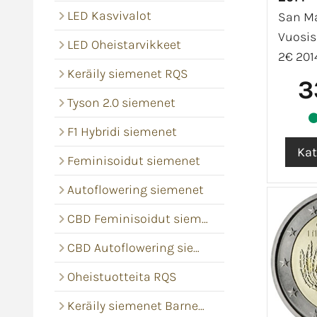
LED Kasvivalot
San M
Vuosisa
LED Oheistarvikkeet
2€ 2014
Keräily siemenet RQS
3
Tyson 2.0 siemenet
F1 Hybridi siemenet
Feminisoidut siemenet
Autoflowering siemenet
CBD Feminisoidut siemenet
CBD Autoflowering siemenet
Oheistuotteita RQS
Keräily siemenet Barney's Farm