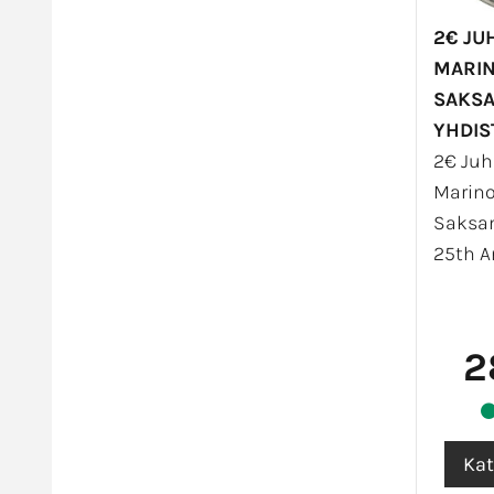
2€ JU
MARIN
SAKS
YHDIS
2€ Juh
Marino
Saksa
25th An
2