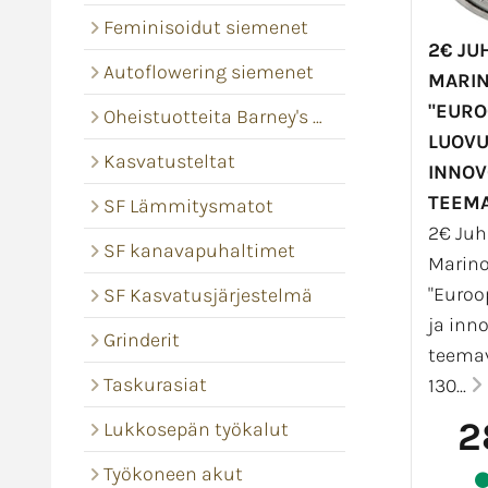
Feminisoidut siemenet
2€ JU
Autoflowering siemenet
MARIN
"EURO
Oheistuotteita Barney's Farm
LUOVU
Kasvatusteltat
INNOV
TEEMA
SF Lämmitysmatot
2€ Juh
SF kanavapuhaltimet
Marin
"Euroo
SF Kasvatusjärjestelmä
ja inn
Grinderit
teemav
Taskurasiat
130...
2
Lukkosepän työkalut
Työkoneen akut