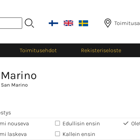
Toimitusa
Toimitusehdot
Rekisteriseloste
 Marino
 San Marino
estys
mi nouseva
Edullisin ensin
Ole
mi laskeva
Kallein ensin