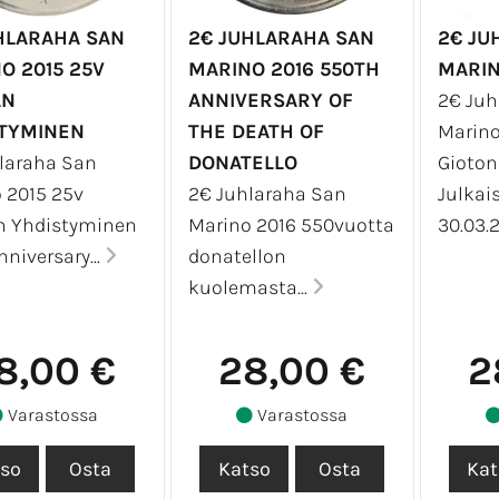
HLARAHA SAN
2€ JUHLARAHA SAN
2€ JU
O 2015 25V
MARINO 2016 550TH
MARIN
AN
ANNIVERSARY OF
2€ Juh
TYMINEN
THE DEATH OF
Marino
laraha San
DONATELLO
Gioton
 2015 25v
2€ Juhlaraha San
Julkai
n Yhdistyminen
Marino 2016 550vuotta
30.03.2
niversary...
donatellon
kuolemasta...
8,00 €
28,00 €
2
Varastossa
Varastossa