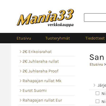
Etusivu
Tuoteryhmät
Tiedotteet
2€ Erikoisrahat
San
2€ Juhlaraha rullat
Etusivu
>
2€ Juhlaraha Proof
Rahapajan rullat Mk
Järj
Eurot Suomi
Ni
Rahapajan rullat Eur
Ni