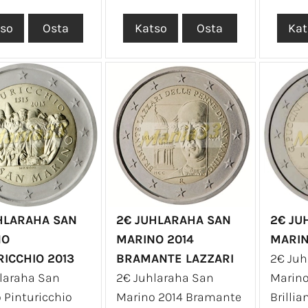
HLARAHA SAN
2€ JUHLARAHA SAN
2€ JU
NO
MARINO 2014
MARIN
RICCHIO 2013
BRAMANTE LAZZARI
2€ Juh
laraha San
2€ Juhlaraha San
Marino
 Pinturicchio
Marino 2014 Bramante
Brillia