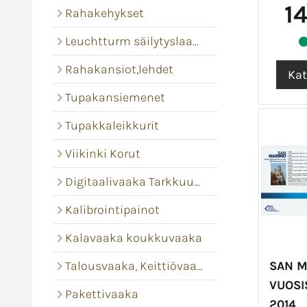
1
Rahakehykset
Leuchtturm säilytyslaatikot ja levyt
Rahakansiot,lehdet
Tupakansiemenet
Tupakkaleikkurit
Viikinki Korut
Digitaalivaaka Tarkkuusvaaka
Kalibrointipainot
Kalavaaka koukkuvaaka
Talousvaaka, Keittiövaaka
SAN M
VUOSI
Pakettivaaka
2014