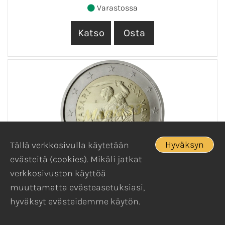
Varastossa
Hyväksyn
Tällä verkkosivulla käytetään
evästeitä (cookies). Mikäli jatkat
verkkosivuston käyttöä
2€ JUHLARAHA SAN MARINO 2011 500V
muuttamatta evästeasetuksiasi,
GIORGIO VASARIN SYNTYMÄSTÄ
hyväksyt evästeidemme käytön.
2€ Juhlaraha San Marino 2011 "500v Giorgio
Vasarin Syntymästä" Painos 130 000